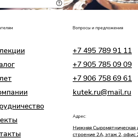
ателям
Вопросы и предложения
лекции
+7 495 789 91 11
алог
+7 905 785 09 09
лет
+7 906 758 69 61
омпании
kutek.ru@mail.ru
рудничество
Адрес:
екты
Нижняя Сыромятническая 
такты
строение 2А, этаж 2, офис