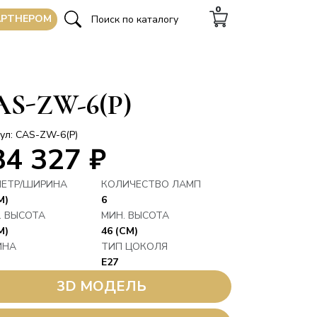
0
АРТНЕРОМ
AS-ZW-6(P)
ул: CAS-ZW-6(P)
84 327
₽
ЕТР/ШИРИНА
КОЛИЧЕСТВО ЛАМП
М)
6
. ВЫСОТА
МИН. ВЫСОТА
М)
46 (СМ)
ИНА
ТИП ЦОКОЛЯ
E27
3D МОДЕЛЬ