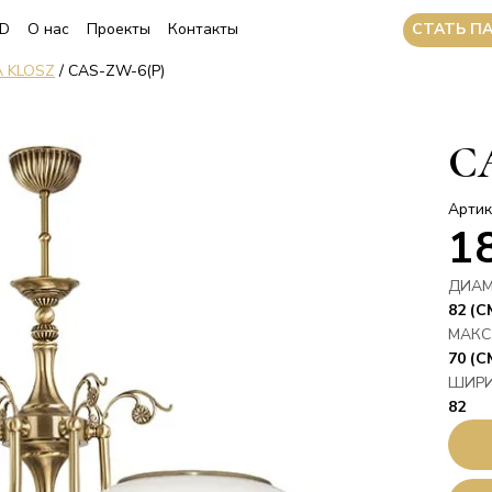
CТАТЬ П
3D
О нас
Проекты
Контакты
 KLOSZ
/ CAS-ZW-6(P)
C
Артик
1
ДИАМ
82 (С
МАКС
70 (С
ШИР
82