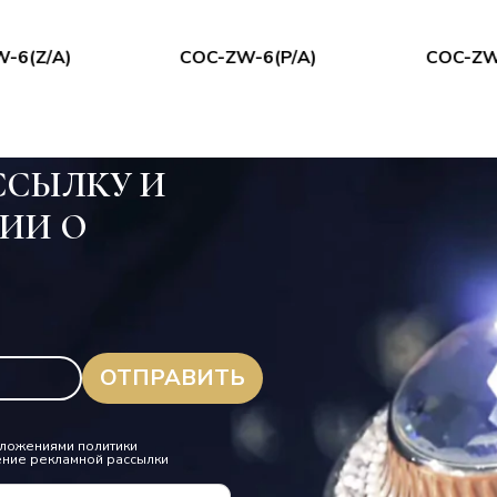
-6(Z/A)
COC-ZW-6(P/A)
COC-ZW
ССЫЛКУ И
ИИ О
.
положениями политики
ение рекламной рассылки