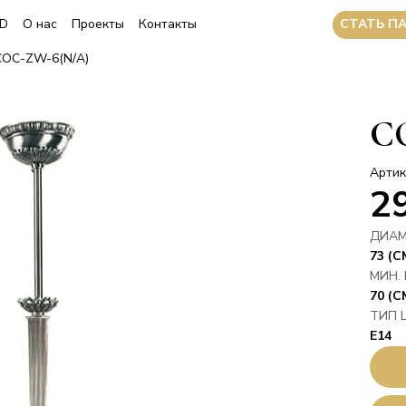
CТАТЬ П
3D
О нас
Проекты
Контакты
COC-ZW-6(N/A)
C
Артик
2
ДИАМ
73 (С
МИН.
70 (С
ТИП 
E14