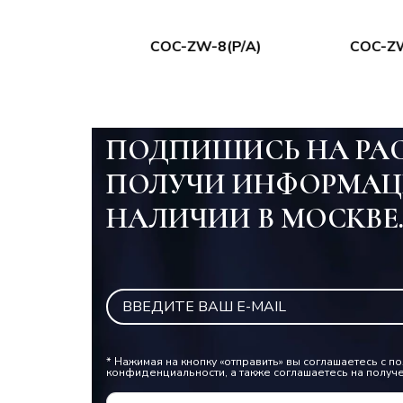
-12(P/A)
COC-ZW-8(P/A)
COC-ZW
ПОДПИШИСЬ НА РА
ПОЛУЧИ ИНФОРМАЦ
НАЛИЧИИ В МОСКВЕ
* Нажимая на кнопку «отправить» вы соглашаетесь с 
конфиденциальности, а также соглашаетесь на получ