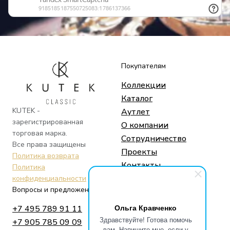
Покупателям
Коллекции
Каталог
KUTEK -
Аутлет
зарегистрированная
О компании
торговая марка.
Сотрудничество
Все права защищены
Проекты
Политика возврата
Контакты
Политика
конфиденциальности
Вопросы и предложения
Социальные сети
Ольга Кравченко
+7 495 789 91 11
Telegram
Здравствуйте! Готова помочь
+7 905 785 09 09
Whatsapp
вам. Напишите мне, если у