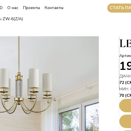
CТАТЬ П
3D
О нас
Проекты
Контакты
A-ZW-6(Z/A)
L
Артик
1
ДИАМ
72 (С
МИН.
70 (С