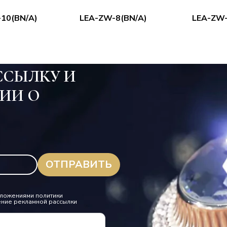
10(BN/A)
LEA-ZW-8(BN/A)
LEA-ZW-
ССЫЛКУ И
ИИ О
.
положениями политики
ение рекламной рассылки