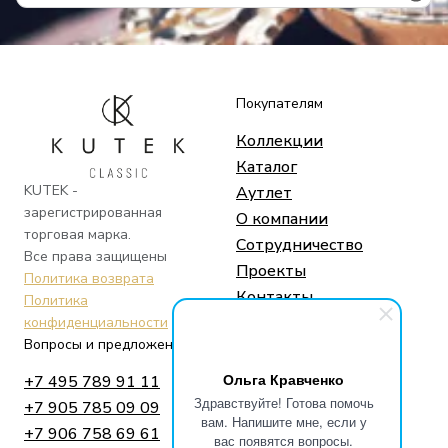
Покупателям
Коллекции
Каталог
KUTEK -
Аутлет
зарегистрированная
О компании
торговая марка.
Сотрудничество
Все права защищены
Проекты
Политика возврата
Контакты
Политика
конфиденциальности
Вопросы и предложения
Социальные сети
Ольга Кравченко
+7 495 789 91 11
Telegram
Здравствуйте! Готова помочь
+7 905 785 09 09
Whatsapp
вам. Напишите мне, если у
+7 906 758 69 61
Instagram
вас появятся вопросы.