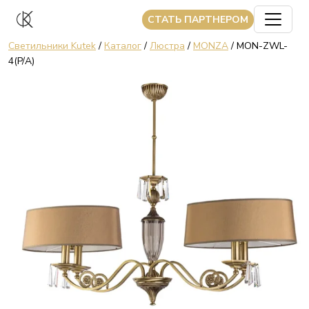
CТАТЬ ПАРТНЕРОМ
Светильники Kutek
/
Каталог
/
Люстра
/
MONZA
/ MON-ZWL-
4(P/A)