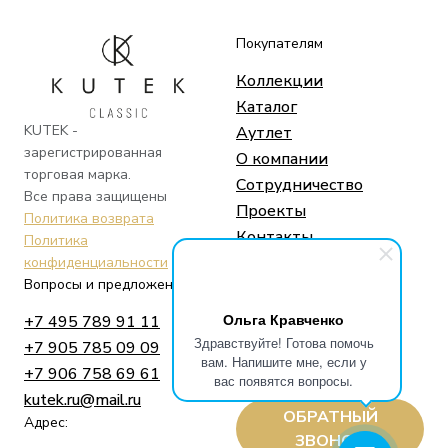
Покупателям
Коллекции
Каталог
KUTEK -
Аутлет
зарегистрированная
О компании
торговая марка.
Сотрудничество
Все права защищены
Проекты
Политика возврата
Контакты
Политика
конфиденциальности
Вопросы и предложения
Социальные сети
Ольга Кравченко
+7 495 789 91 11
Telegram
Здравствуйте! Готова помочь
+7 905 785 09 09
Whatsapp
вам. Напишите мне, если у
+7 906 758 69 61
Instagram
вас появятся вопросы.
kutek.ru@mail.ru
ОБРАТНЫЙ
Адрес:
ЗВОНОК