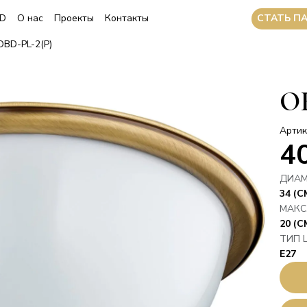
CТАТЬ П
3D
О нас
Проекты
Контакты
OBD-PL-2(P)
OB
Артик
4
ДИАМ
34 (С
МАКС
20 (С
ТИП 
E27