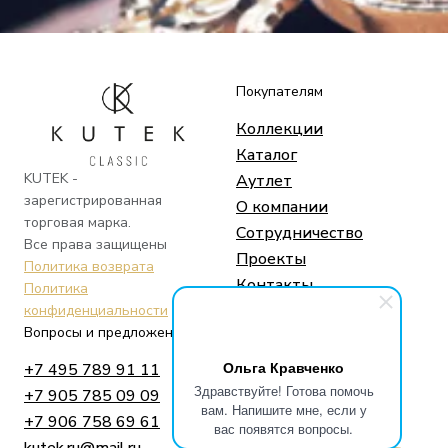
Покупателям
Коллекции
Каталог
KUTEK -
Аутлет
зарегистрированная
О компании
торговая марка.
Сотрудничество
Все права защищены
Проекты
Политика возврата
Контакты
Политика
конфиденциальности
Вопросы и предложения
Социальные сети
Ольга Кравченко
+7 495 789 91 11
Telegram
Здравствуйте! Готова помочь
+7 905 785 09 09
Whatsapp
вам. Напишите мне, если у
+7 906 758 69 61
Instagram
вас появятся вопросы.
kutek.ru@mail.ru