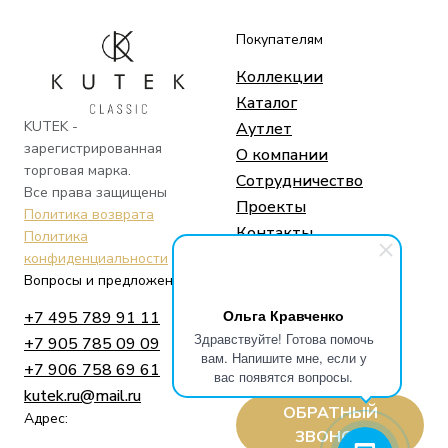
Покупателям
Коллекции
Каталог
KUTEK -
Аутлет
зарегистрированная
О компании
торговая марка.
Сотрудничество
Все права защищены
Проекты
Политика возврата
Контакты
Политика
конфиденциальности
Вопросы и предложения
Социальные сети
Ольга Кравченко
+7 495 789 91 11
Telegram
Здравствуйте! Готова помочь
+7 905 785 09 09
Whatsapp
вам. Напишите мне, если у
+7 906 758 69 61
Instagram
вас появятся вопросы.
kutek.ru@mail.ru
ОБРАТНЫЙ
Адрес:
ЗВОНОК