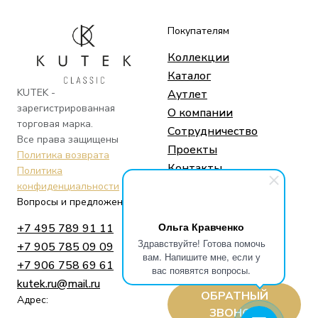
Покупателям
Коллекции
Каталог
KUTEK -
Аутлет
зарегистрированная
О компании
торговая марка.
Сотрудничество
Все права защищены
Проекты
Политика возврата
Контакты
Политика
конфиденциальности
Вопросы и предложения
Социальные сети
Ольга Кравченко
+7 495 789 91 11
Telegram
Здравствуйте! Готова помочь
+7 905 785 09 09
Whatsapp
вам. Напишите мне, если у
+7 906 758 69 61
Instagram
вас появятся вопросы.
kutek.ru@mail.ru
ОБРАТНЫЙ
Адрес:
ЗВОНОК