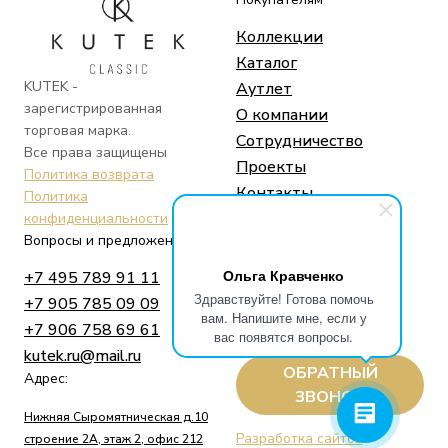
Коллекции
Каталог
KUTEK -
Аутлет
зарегистрированная
О компании
торговая марка.
Сотрудничество
Все права защищены
Проекты
Политика возврата
Контакты
Политика
конфиденциальности
Вопросы и предложения
Социальные сети
Ольга Кравченко
+7 495 789 91 11
Telegram
Здравствуйте! Готова помочь
+7 905 785 09 09
Whatsapp
вам. Напишите мне, если у
+7 906 758 69 61
Instagram
вас появятся вопросы.
kutek.ru@mail.ru
ОБРАТНЫЙ
Адрес:
ЗВОНОК
Нижняя Сыромятническая д.10
Разработка сайтов
строение 2А, этаж 2, офис 212