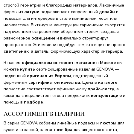
строгой геометрии и благородных материалов. Лаконичные
формы из
латуни
подчеркивают современный
дизайн
и
подходят для интерьеров в стиле минимализм, лофт или
неоклассика. Вытянутые конструкции гармонично смотрятся
над кухонным островом или обеденным столом, создавая
равномерное
освещение
и визуально структурируя
пространство. Эти модели подойдут тем, кто ищет не просто
светильник
, а деталь, формирующую характер интерьера.
В нашем
официальном интернет-магазине
в
Москве
вы
можете
купить
сертифицированные изделия GENOVA —
подлинный
оригинал из Европы
, подтвержденный
фирменным
сертификатом качества
.
Цена
в
каталоге
полностью соответствует официальному
прайс-листу
, а
команда специалистов готова предложить
консультацию
и
помощь в
подборе
.
АССОРТИМЕНТ В НАЛИЧИИ
В серии GENOVA собраны линейные подвесы и
люстры
для
кухни и столовой, элегантные
бра
для акцентного света,