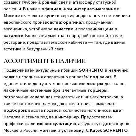
создают глубокий, ровный свет и атмосферу статусной
роскоши. В нашем
официальном интернет-магазине
в
Москве
вы можете
купить
сертифицированные светильники
европейского производства:
оригинал
, продуманная
эргономика, устойчивое
качество
и прозрачная
цена
в
каталоге
. Коллекция уместна в парадной гостиной, отеле,
ресторане, представительском кабинете — там, где важны
эстетика и безупречный свет.
АССОРТИМЕНТ В НАЛИЧИИ
Поддерживаем актуальные позиции
SORRENTO
в
наличии
;
редкие исполнения оперативно привезём
под заказ
. В
едином стиле доступны многорожковые
люстры
для залов,
лаконичные настенные
бра
, элегантные
торшеры
,
потолочные модели для стандартных и низких потолков, а
также настольные лампы для зоны чтения. Поможем с
подбором
: высота подвеса, количество источников,
цвет
металла и стекла под ваш
интерьер
. Предоставляем
профессиональную
консультацию
, аккуратную
доставку
по
Москве и России,
монтаж
и
установку
. С
Kutek SORRENTO