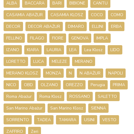
ALBA
BACCARA
BARI
BIBIONE
CANTU
CASAMIA ABAŻUR
CASAMIA KLOSZ
COCO
COMO
DECOR
DECOR ABAŻUR
DIMARO
ELLINI
ERBA
FELLINO
FILAGO
FIORE
GENOVA
IMPLA
IZANO
KIARA
LAURIA
LEA
Lea Klosz
LIDO
LORETTO
LUCA
MELEZE
MERANO
MERANO KLOSZ
MONZA
N
N ABAŻUR
NAPOLI
NICO
OBD
OLZANO
OREZZO
Perugia
PRIMA
Roma Abażur
Roma Klosz
ROSSANO
SALETTO
San Marino Abażur
San Marino Klosz
SIENNA
SORRENTO
TADEA
TAMARA
USINI
VESTO
ZAFFIRO
Zeri