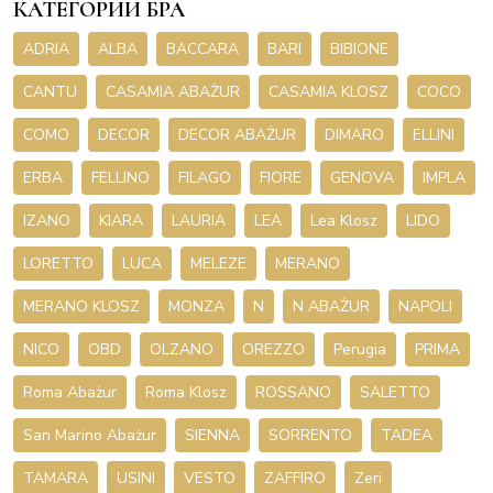
КАТЕГОРИИ БРА
ADRIA
ALBA
BACCARA
BARI
BIBIONE
CANTU
CASAMIA ABAŻUR
CASAMIA KLOSZ
COCO
COMO
DECOR
DECOR ABAŻUR
DIMARO
ELLINI
ERBA
FELLINO
FILAGO
FIORE
GENOVA
IMPLA
IZANO
KIARA
LAURIA
LEA
Lea Klosz
LIDO
LORETTO
LUCA
MELEZE
MERANO
MERANO KLOSZ
MONZA
N
N ABAŻUR
NAPOLI
NICO
OBD
OLZANO
OREZZO
Perugia
PRIMA
Roma Abażur
Roma Klosz
ROSSANO
SALETTO
San Marino Abażur
SIENNA
SORRENTO
TADEA
TAMARA
USINI
VESTO
ZAFFIRO
Zeri