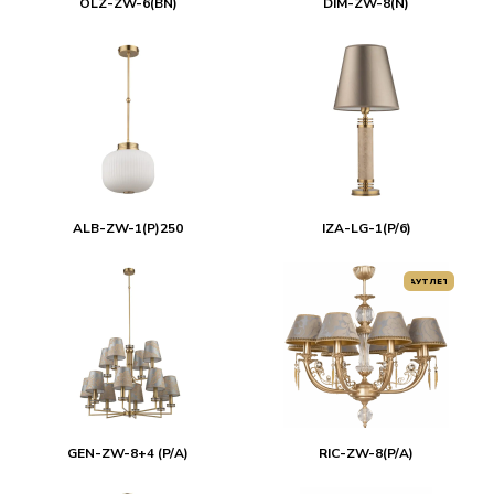
OLZ-ZW-6(BN)
DIM-ZW-8(N)
ALB-ZW-1(P)250
IZA-LG-1(P/6)
АУТЛЕТ
GEN-ZW-8+4 (P/A)
RIC-ZW-8(P/A)