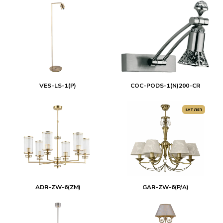
VES-LS-1(P)
COC-PODS-1(N)200-CR
АУТЛЕТ
ADR-ZW-6(ZM)
GAR-ZW-6(P/A)