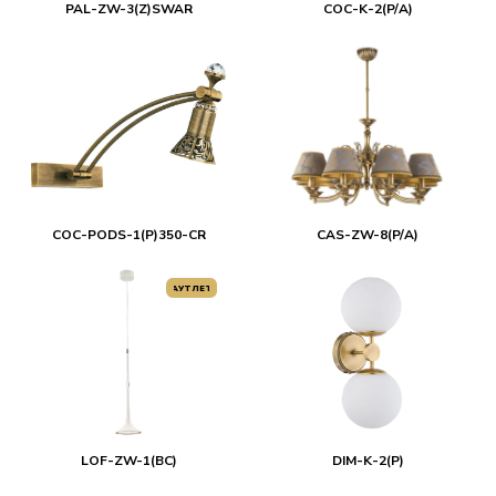
PAL-ZW-3(Z)SWAR
COC-K-2(P/A)
COC-PODS-1(P)350-CR
CAS-ZW-8(P/A)
АУТЛЕТ
LOF-ZW-1(BC)
DIM-K-2(P)