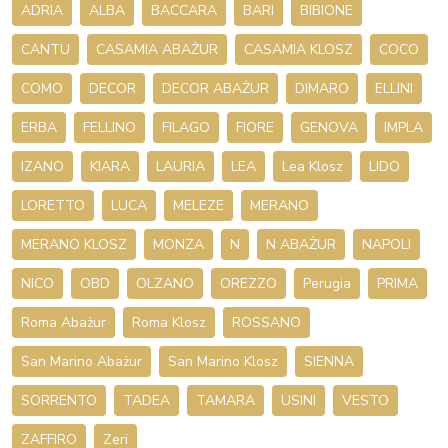
ADRIA
ALBA
BACCARA
BARI
BIBIONE
CANTU
CASAMIA ABAŻUR
CASAMIA KLOSZ
COCO
COMO
DECOR
DECOR ABAŻUR
DIMARO
ELLINI
ERBA
FELLINO
FILAGO
FIORE
GENOVA
IMPLA
IZANO
KIARA
LAURIA
LEA
Lea Klosz
LIDO
LORETTO
LUCA
MELEZE
MERANO
MERANO KLOSZ
MONZA
N
N ABAŻUR
NAPOLI
NICO
OBD
OLZANO
OREZZO
Perugia
PRIMA
Roma Abażur
Roma Klosz
ROSSANO
San Marino Abażur
San Marino Klosz
SIENNA
SORRENTO
TADEA
TAMARA
USINI
VESTO
ZAFFIRO
Zeri