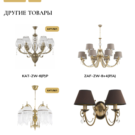
ДРУГИЕ ТОВАРЫ
АУТЛЕТ
KAT-ZW-6(P)P
ZAF-ZW-8+4(P/A)
АУТЛЕТ