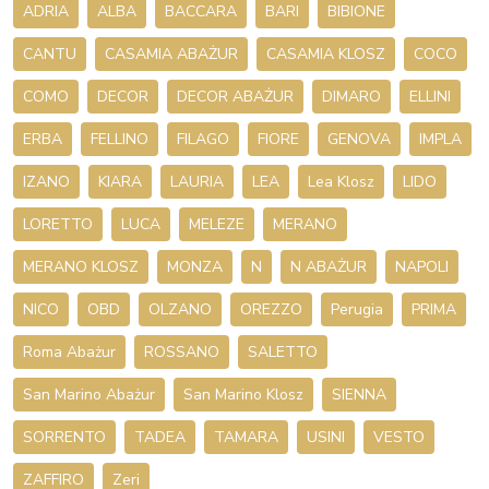
ADRIA
ALBA
BACCARA
BARI
BIBIONE
CANTU
CASAMIA ABAŻUR
CASAMIA KLOSZ
COCO
COMO
DECOR
DECOR ABAŻUR
DIMARO
ELLINI
ERBA
FELLINO
FILAGO
FIORE
GENOVA
IMPLA
IZANO
KIARA
LAURIA
LEA
Lea Klosz
LIDO
LORETTO
LUCA
MELEZE
MERANO
MERANO KLOSZ
MONZA
N
N ABAŻUR
NAPOLI
NICO
OBD
OLZANO
OREZZO
Perugia
PRIMA
Roma Abażur
ROSSANO
SALETTO
San Marino Abażur
San Marino Klosz
SIENNA
SORRENTO
TADEA
TAMARA
USINI
VESTO
ZAFFIRO
Zeri