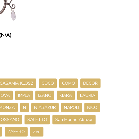
(N/A)
CASAMIA KLOSZ
COCO
COMO
DECOR
NOVA
IMPLA
IZANO
KIARA
LAURIA
MONZA
N
N ABAŻUR
NAPOLI
NICO
ROSSANO
SALETTO
San Marino Abażur
ZAFFIRO
Zeri