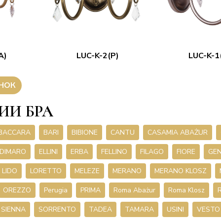
A)
LUC-K-2(P)
LUC-K-1
НОК
ИИ БРА
BACCARA
BARI
BIBIONE
CANTU
CASAMIA ABAŻUR
DIMARO
ELLINI
ERBA
FELLINO
FILAGO
FIORE
GE
LIDO
LORETTO
MELEZE
MERANO
MERANO KLOSZ
OREZZO
Perugia
PRIMA
Roma Abażur
Roma Klosz
SIENNA
SORRENTO
TADEA
TAMARA
USINI
VESTO