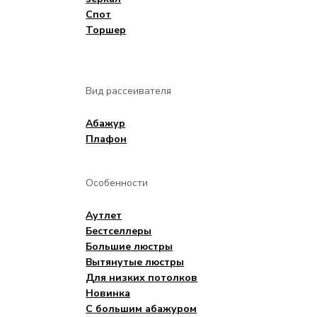
Спот
Торшер
Вид рассеивателя
Aбажур
Плафон
Особенности
Аутлет
Бестселлеры
Большие люстры
Вытянутые люстры
Для низких потолков
Новинка
С большим абажуром