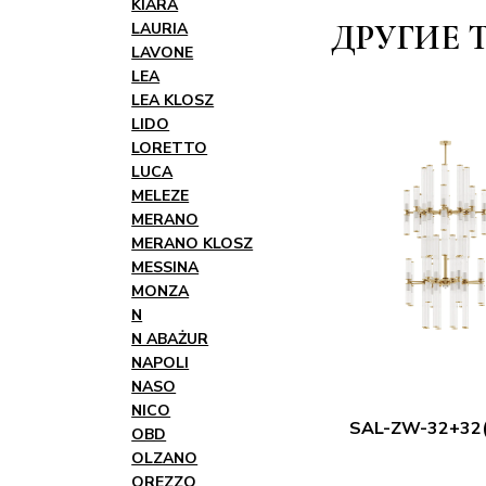
KIARA
ДРУГИЕ 
LAURIA
LAVONE
LEA
LEA KLOSZ
LIDO
LORETTO
LUCA
MELEZE
MERANO
MERANO KLOSZ
MESSINA
MONZA
N
N ABAŻUR
NAPOLI
NASO
NICO
SAL-ZW-32+32
OBD
OLZANO
OREZZO