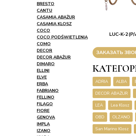
BRESTO
CANTU
CASAMIA ABAŻUR
CASAMIA KLOSZ
COCO
LUC-K-2(P/
COCO PODŚWIETLENIA
COMO
DECOR
ЗАКАЗАТЬ ЗВО
DECOR ABAŻUR
DIMARO
КАТЕГОР
ELLINI
ELVE
ADRIA
ALBA
ERBA
FABRIANO
DECOR ABAŻUR
FELLINO
FILAGO
LEA
Lea Klosz
FIORE
OBD
OLZANO
GENOVA
IMPLA
San Marino Klosz
IZANO