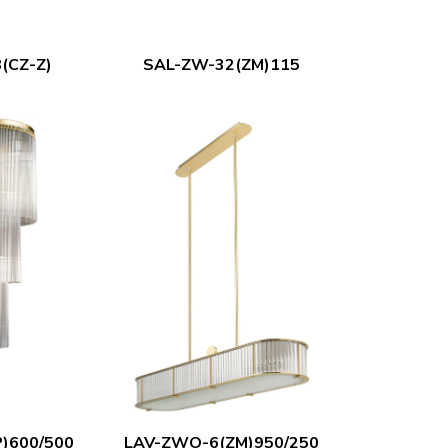
(CZ-Z)
SAL-ZW-32(ZM)115
P)600/500
LAV-ZWO-6(ZM)950/250