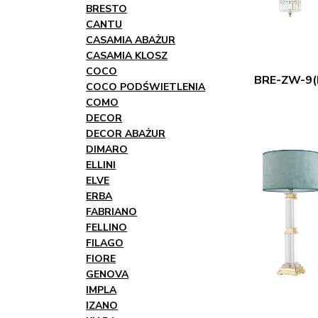
BRESTO
CANTU
CASAMIA ABAŻUR
CASAMIA KLOSZ
COCO
BRE-ZW-9(
COCO PODŚWIETLENIA
COMO
DECOR
DECOR ABAŻUR
DIMARO
ELLINI
ELVE
ERBA
FABRIANO
FELLINO
FILAGO
FIORE
GENOVA
IMPLA
IZANO