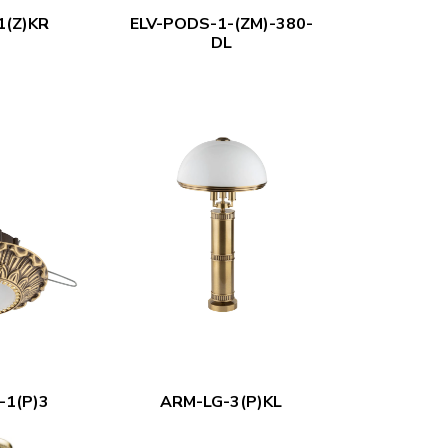
1(Z)KR
ELV-PODS-1-(ZM)-380-
DL
-1(P)3
ARM-LG-3(P)KL