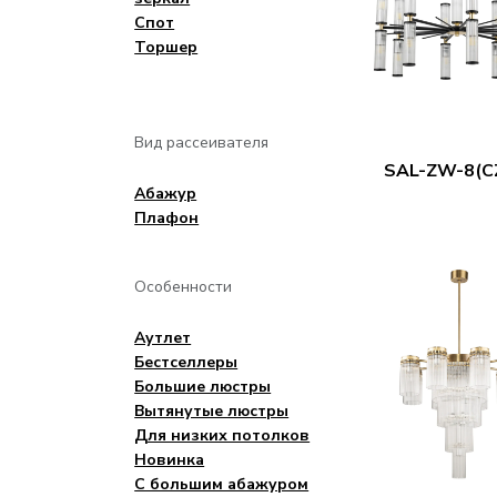
Спот
Торшер
Вид рассеивателя
SAL-ZW-8(CZ
Aбажур
Плафон
Особенности
Аутлет
Бестселлеры
Большие люстры
Вытянутые люстры
Для низких потолков
Новинка
С большим абажуром