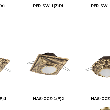
/A)
PER-SW-1(Z)DL
PER-SW-
P)1
NAS-OCZ-1(P)2
NAS-OCZ