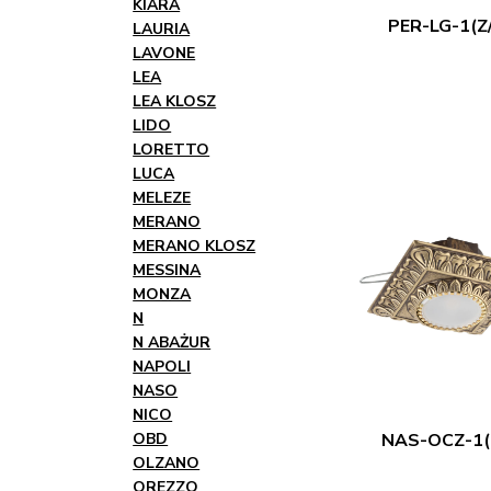
KIARA
PER-LG-1(Z
LAURIA
LAVONE
LEA
LEA KLOSZ
LIDO
LORETTO
LUCA
MELEZE
MERANO
MERANO KLOSZ
MESSINA
MONZA
N
N ABAŻUR
NAPOLI
NASO
NICO
OBD
NAS-OCZ-1(
OLZANO
OREZZO