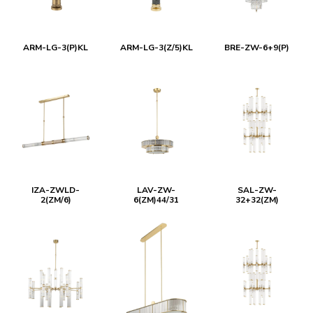
ARM-LG-3(P)KL
ARM-LG-3(Z/5)KL
BRE-ZW-6+9(P)
IZA-ZWLD-
LAV-ZW-
SAL-ZW-
2(ZM/6)
6(ZM)44/31
32+32(ZM)