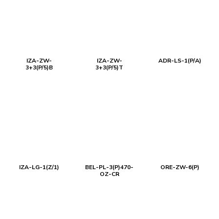
IZA-ZW-
IZA-ZW-
ADR-LS-1(P/A)
3+3(P/5)B
3+3(P/5)T
IZA-LG-1(Z/1)
BEL-PL-3(P)470-
ORE-ZW-6(P)
OZ-CR