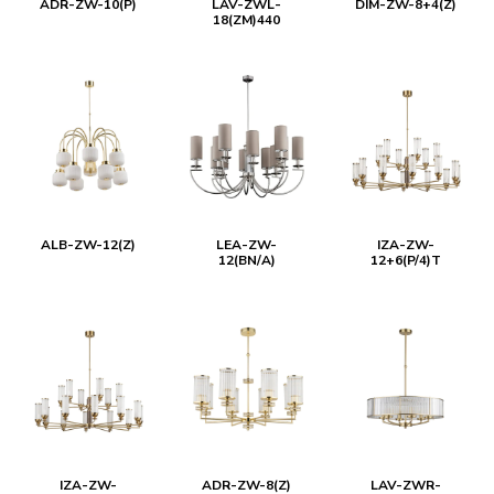
ADR-ZW-10(P)
LAV-ZWL-
DIM-ZW-8+4(Z)
18(ZM)440
ALB-ZW-12(Z)
LEA-ZW-
IZA-ZW-
12(BN/A)
12+6(P/4)T
IZA-ZW-
ADR-ZW-8(Z)
LAV-ZWR-