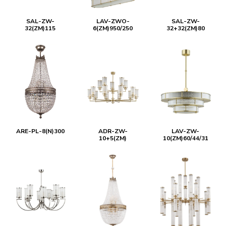
SAL-ZW-
LAV-ZWO-
SAL-ZW-
32(ZM)115
6(ZM)950/250
32+32(ZM)80
ARE-PL-8(N)300
ADR-ZW-
LAV-ZW-
10+5(ZM)
10(ZM)60/44/31