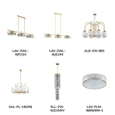
LAV-ZWL-
LAV-ZWL-
ALB-ZW-8(P)
9(P)310
6(Z)240
SAL-PL-16(ZM)
ELL-ZW-
LAV-PLM-
4(Z)150/V
6(BN)600-2