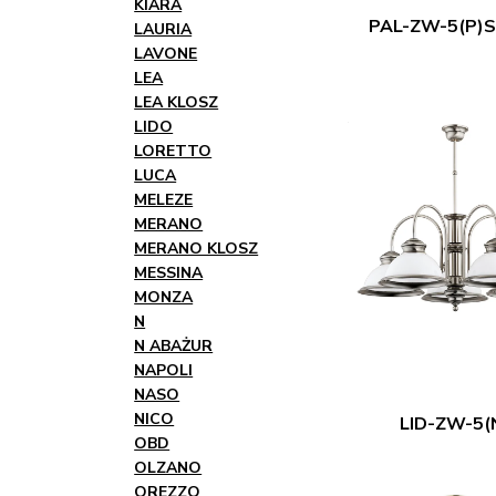
KIARA
PAL-ZW-5(P)
LAURIA
LAVONE
LEA
LEA KLOSZ
LIDO
LORETTO
LUCA
MELEZE
MERANO
MERANO KLOSZ
MESSINA
MONZA
N
N ABAŻUR
NAPOLI
NASO
NICO
LID-ZW-5(
OBD
OLZANO
OREZZO