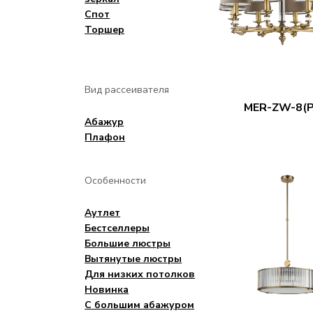
Спот
Торшер
Вид рассеивателя
MER-ZW-8(P
Aбажур
Плафон
Особенности
Аутлет
Бестселлеры
Большие люстры
Вытянутые люстры
Для низких потолков
Новинка
С большим абажуром