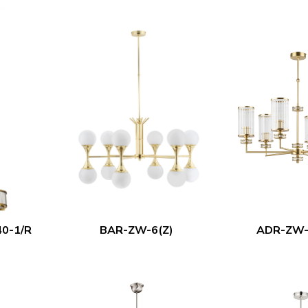
0-1/R
BAR-ZW-6(Z)
ADR-ZW-