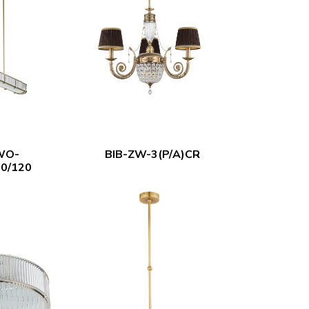
WO-
BIB-ZW-3(P/A)CR
0/120