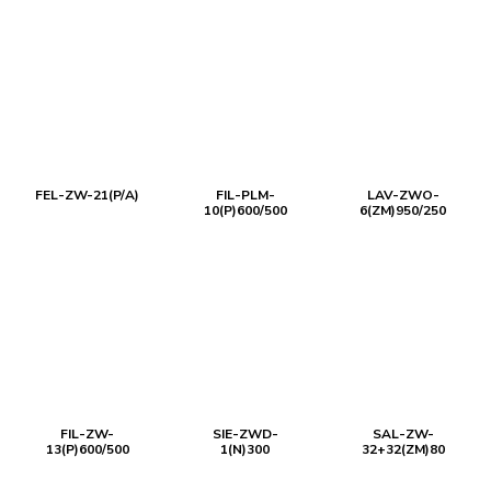
FEL-ZW-21(P/A)
FIL-PLM-
LAV-ZWO-
10(P)600/500
6(ZM)950/250
FIL-ZW-
SIE-ZWD-
SAL-ZW-
13(P)600/500
1(N)300
32+32(ZM)80