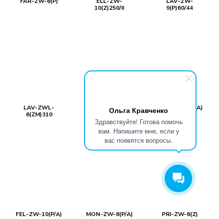
FAR-ZW-6(P)
ELL-ZW-
LAV-ZW-
10(Z)250/II
9(P)60/44
LAV-ZWL-
KIA-ZW-6(P)
NIC-ZW-10(P/A)
Ольга Кравченко
6(ZM)310
Здравствуйте! Готова помочь
вам. Напишите мне, если у
вас появятся вопросы.
FEL-ZW-10(P/A)
MON-ZW-8(P/A)
PRI-ZW-6(Z)