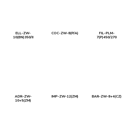
ELL-ZW-
COC-ZW-8(P/A)
FIL-PLM-
10(BN)350/II
7(P)450/270
ADR-ZW-
IMP-ZW-12(ZM)
BAR-ZW-8+4(CZ)
10+5(ZM)