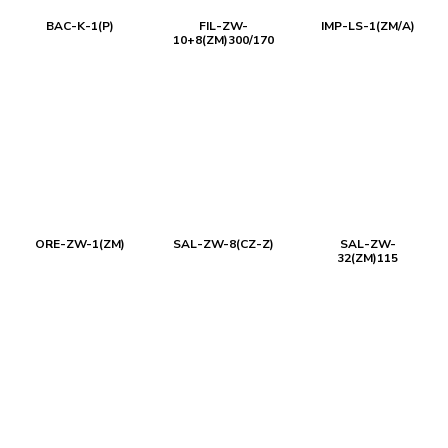
BAC-K-1(P)
FIL-ZW-
IMP-LS-1(ZM/A)
10+8(ZM)300/170
ORE-ZW-1(ZM)
SAL-ZW-8(CZ-Z)
SAL-ZW-
32(ZM)115