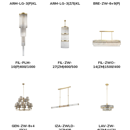
ARM-LG-3(P)KL
ARM-LG-3(Z/5)KL
BRE-ZW-6+9(P)
FIL-PLM-
FIL-ZW-
FIL-ZWO-
10(P)600/1000
27(ZM)600/500
14(ZM)1500/400
GEN-ZW-8+4
IZA-ZWLD-
LAV-ZW-