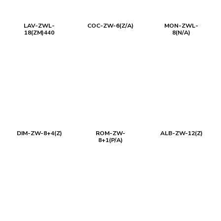
LAV-ZWL-
COC-ZW-6(Z/A)
MON-ZWL-
18(ZM)440
8(N/A)
DIM-ZW-8+4(Z)
ROM-ZW-
ALB-ZW-12(Z)
8+1(P/A)