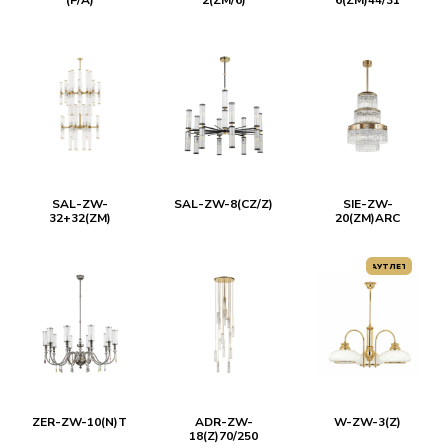
(P/A)
2(ZM/6)
6(ZM)44/31
SAL-ZW-
SAL-ZW-8(CZ/Z)
SIE-ZW-
32+32(ZM)
20(ZM)ARC
АУТЛЕТ
ZER-ZW-10(N)T
ADR-ZW-
W-ZW-3(Z)
18(Z)70/250