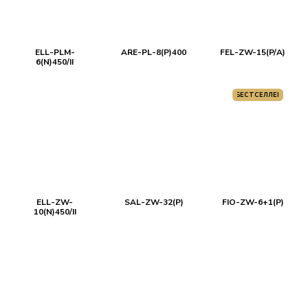
ELL-PLM-
ARE-PL-8(P)400
FEL-ZW-15(P/A)
6(N)450/II
БЕСТСЕЛЛЕР
ELL-ZW-
SAL-ZW-32(P)
FIO-ZW-6+1(P)
10(N)450/II