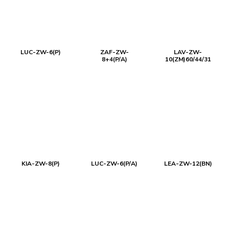
LUC-ZW-6(P)
ZAF-ZW-
LAV-ZW-
8+4(P/A)
10(ZM)60/44/31
KIA-ZW-8(P)
LUC-ZW-6(P/A)
LEA-ZW-12(BN)